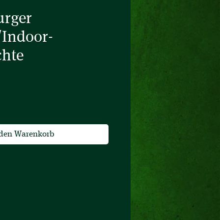
rger
/Indoor-
hte
eis
 den Warenkorb