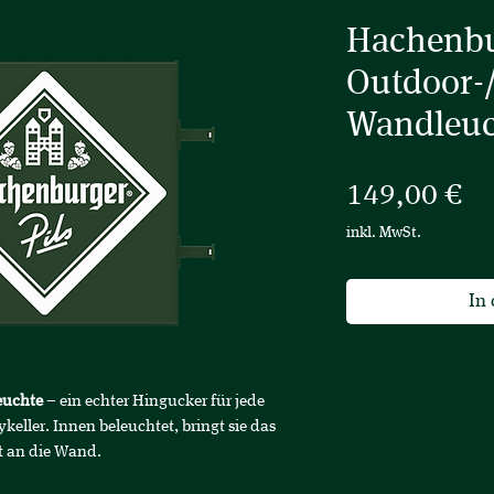
Hachenbu
Outdoor-
Wandleuc
Pr
149,00 €
inkl. MwSt.
In
euchte
– ein echter Hingucker für jede
eller. Innen beleuchtet, bringt sie das
t an die Wand.