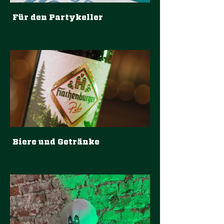
Für den Partykeller
Biere und Getränke