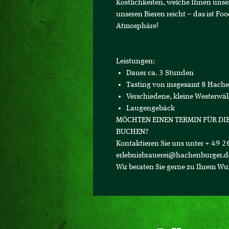
Köstlichkeiten, welche Ihnen unse
unseren Bieren reicht – das ist F
Atmosphäre!
Leistungen:
Dauer ca. 3 Stunden
Tasting von insgesamt 8 Hache
Verschiedene, kleine Westerwä
Laugengebäck
MÖCHTEN EINEN TERMIN FÜR DIE
BUCHEN?
Kontaktieren Sie uns unter + 49 
erlebnisbrauerei@hachenburger.d
Wir beraten Sie gerne zu Ihrem W