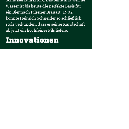
Schlüssel zum Erfolg. Das reine und weiche
Wasser ist bis heute die perfekte Basis für
ein Bier nach Pilsener Brauart. 1902
konnte Heinrich Schneider so schließlich
stolz verkünden, dass er seiner Kundschaft
ab jetzt ein hochfeines Pils liefere.
Innovationen
Einführung von Hachenburger Schwarze
als eine der ersten westdeutschen
Brauereien
Sorten-Diversifikation – 12 Sorten sind es
heute insgesamt
Innovatives Marketing über die Grenzen
des Vertriebsgebietes hinaus
Geburt der gläsernen Hachenburger
„Erlebnis-Brauerei“
Qualitätssteigerung der Biere durch 100 %
Aromahopfen
Revolutionierung der „Bottoms Up“-
Zapftechnik mit unserem Hopfomaten