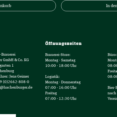
enkorb
In de
€
p
r
o
1
L
i
t
e
Öffnungszeiten
r
-Brauerei
Brauerei-Store:
Büro:
er GmbH & Co. KG
Montag - Samstag
Mont
garten 1
10:00 - 18:00 Uhr
08:00
henburg
Freit
hrer: Jens Geimer
Logistik:
08:00
49 (0)2662-808-0
Montag - Donnerstag
o@hachenburger.de
07:00 - 16:00 Uhr
Bier-
Freitag
nach 
07:00 - 12:30 Uhr
Verei