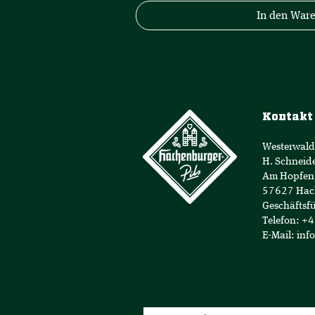
9
In den War
4
€
p
r
o
1
L
i
t
Kontakt
e
r
Westerwald
H. Schneid
Am Hopfen
57627 Hac
Geschäftsfü
Telefon: +
E-Mail:
inf