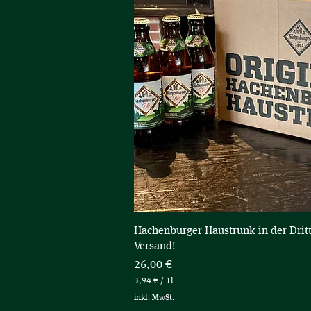
Schnellans
Hachenburger Haustrunk in der Dritte
Versand!
Preis
26,00 €
3,94 €
/
1l
3
inkl. MwSt.
,