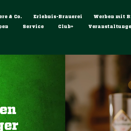
ere & Co.
Erlebnis-Brauerei
Werben mit B
pen
Service
Club+
Veranstaltung
nen
ger