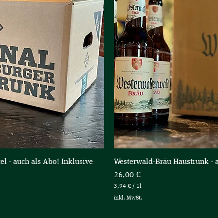
icht
Sch
l - auch als Abo! Inklusive
Westerwald-Bräu Haustrunk - a
Preis
26,00 €
3,94 €
/
1l
3
inkl. MwSt.
,
9
4