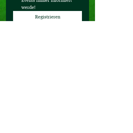
Events immer informiert 
werde!
Registrieren
Postleitzahl
*
Telefon
*
Kontakt
Westerwald-Brauerei
H. Schneider GmbH & Co. KG