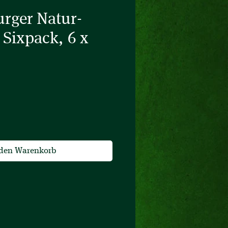
rger Natur-
 Sixpack, 6 x
 den Warenkorb