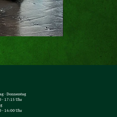
Geschenk-Karte Tour 
ag - Donnerstag
 - 17:15 Uhr
ag
 - 14:00 Uhr