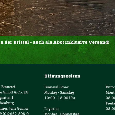
der Drittel - auch als Abo! Inklusive Versand!
Öffnungszeiten
-Brauerei
Brauerei-Store:
Büro:
er GmbH & Co. KG
Montag - Samstag
Mont
garten 1
10:00 - 18:00 Uhr
08:00
henburg
Freit
hrer: Jens Geimer
Logistik:
08:00
49 (0)2662-808-0
Montag - Donnerstag