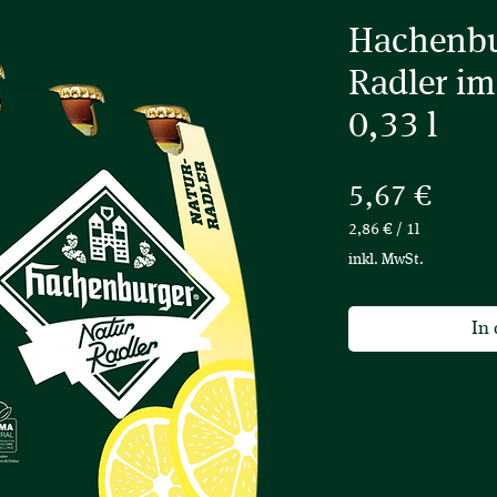
Hachenbu
Radler im
0,33 l
Preis
5,67 €
2,86 €
/
1l
2,86 €
inkl. MwSt.
pro
1
Liter
In