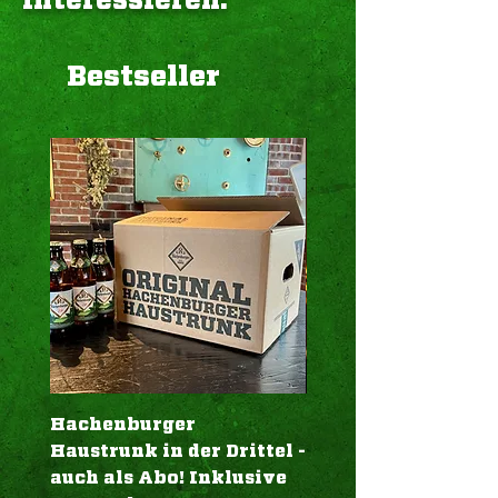
interessieren:
Bestseller
Hachenburger
Geschenk-Karte To
Haustrunk in der Drittel -
"Aromahopfen Plu
auch als Abo! Inklusive