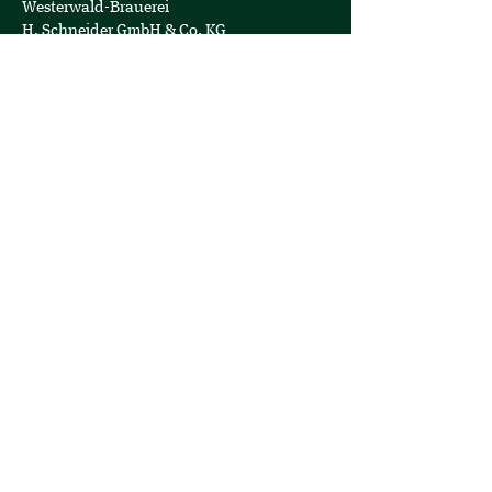
Westerwald-Brauerei
H. Schneider GmbH & Co. KG
Am Hopfengarten 1
57627 Hachenburg
Geschäftsführer: Jens Geimer
Telefon:
+49 (0)2662-808-0
E-Mail:
info@hachenburger.de
Öffnungszeiten
Brauerei-Store:
Montag - Samstag
10:00 - 18:00 Uhr
Logistik:
Montag - Donnerstag
07:00 - 16:00 Uhr
Freitag
07:00 - 12:30 Uhr