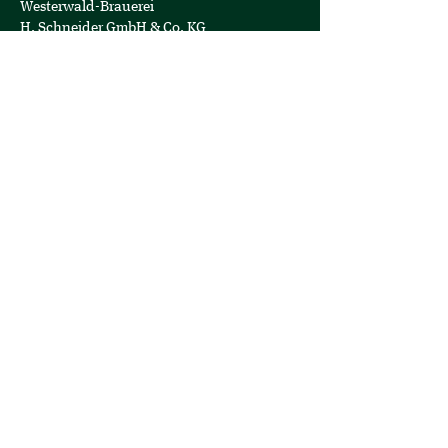
Westerwald-Brauerei
H. Schneider GmbH & Co. KG
Am Hopfengarten 1
57627 Hachenburg
Geschäftsführer: Jens Geimer
Telefon:
+49 (0)2662-808-0
E-Mail:
info@hachenburger.de
Öffnungszeiten
Brauerei-Store:
Montag - Samstag
10:00 - 18:00 Uhr
Logistik:
Montag - Donnerstag
07:00 - 16:00 Uhr
Freitag
07:00 - 12:30 Uhr