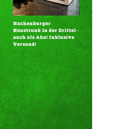
Hachenburger
Geschenk-Karte To
Haustrunk in der Drittel -
"Aromahopfen Plu
auch als Abo! Inklusive
Versand!