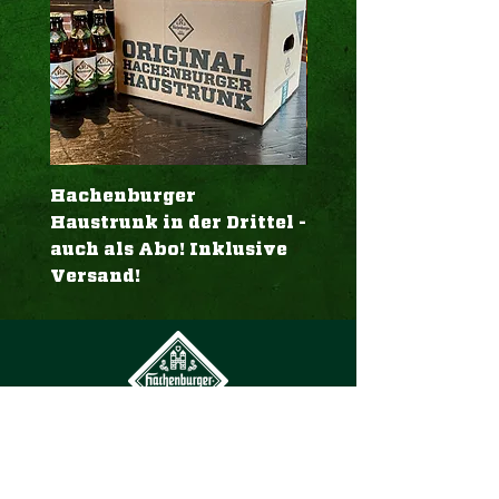
Hachenburger
Geschenk-Karte To
Haustrunk in der Drittel -
"Aromahopfen Plu
auch als Abo! Inklusive
Versand!
Kontakt