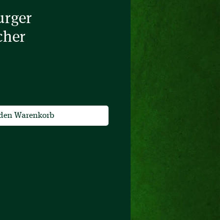
rger
cher
 den Warenkorb