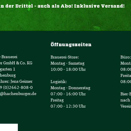
der Drittel - auch als Abo! Inklusive Versand!
Öffnungszeiten
-Brauerei
Brauerei-Store:
Büro:
er GmbH & Co. KG
Montag - Samstag
Mont
garten 1
10:00 - 18:00 Uhr
08:00
henburg
Freit
hrer: Jens Geimer
Logistik:
08:00
49 (0)2662-808-0
Montag - Donnerstag
o@hachenburger.de
07:00 - 16:00 Uhr
Bier-
Freitag
nach 
07:00 - 12:30 Uhr
Verei