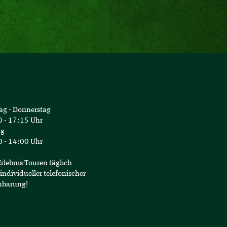
Geschenk-Karte Tour 
ag - Donnerstag
 - 17:15 Uhr
ag
 - 14:00 Uhr
Erlebnis-Touren täglich
individueller telefonischer
nbarung!