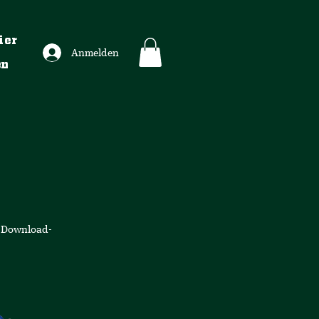
ier
Anmelden
en
s Download-