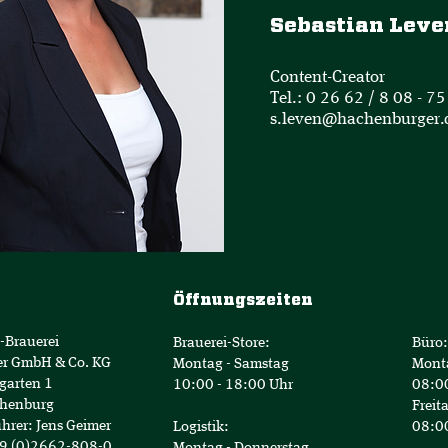
Sebastian Leve
Content-Creator
Tel.: 0 26 62 / 8 08 - 75
s.leven@hachenburger.
Öffnungszeiten
-Brauerei
Brauerei-Store:
Büro:
er GmbH & Co. KG
Montag - Samstag
Mont
garten 1
10:00 - 18:00 Uhr
08:00
henburg
Freit
hrer: Jens Geimer
Logistik:
08:00
49 (0)2662-808-0
Montag - Donnerstag