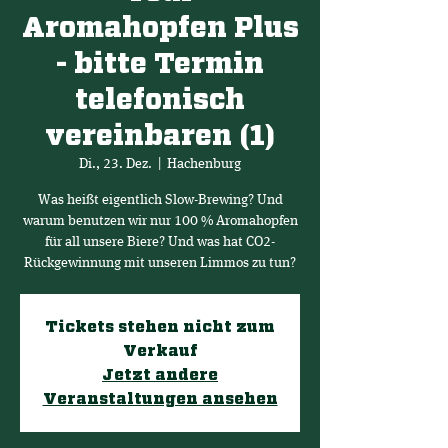
Aromahopfen Plus
- bitte Termin
telefonisch
vereinbaren (1)
Di., 23. Dez.
  |  
Hachenburg
Was heißt eigentlich Slow-Brewing? Und
warum benutzen wir nur 100 % Aromahopfen
für all unsere Biere? Und was hat CO2-
Rückgewinnung mit unseren Limmos zu tun?
Tickets stehen nicht zum
Verkauf
Jetzt andere
Veranstaltungen ansehen