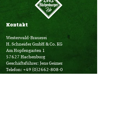
Kontakt
Westerwald-Brauerei
H. Schneider GmbH & Co. KG
Am Hopfengarten 1
57627 Hachenburg
Geschäftsführer: Jens Geimer
Telefon:
+49 (0)2662-808-0
E-Mail:
info@hachenburger.de
Öffnungszeiten
Brauerei-Store:
Montag - Samstag
10:00 - 18:00 Uhr
Logistik:
Montag - Donnerstag