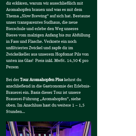
dir erklären, warum wir ausschließlich mit 
Aromahopfen brauen und was es mit dem 
Thema „Slow Brewing“ auf sich hat. Bestaune 
unser transparentes Sudhaus, die neue 
Bierschule und erlebe den Weg unseres 
Bieres vom malzigen Anfang bis zur Abfüllung 
in Fass und Flasche. Verkoste ein noch 
unfiltriertes Zwickel und zapfe dir im 
Zwickelkeller aus unserem Hopfomat Pils von 
unten ins Glas!  Preis inkl. MwSt. 14,50 € pro 
Person
Bei der 
Tour Aromahopfen Plus
 kehrst du 
anschließend in die Gastronomie der Erlebnis-
Brauerei ein. Basis dieser Tour ist unsere 
Brauerei-Führung „Aromahopfen“, siehe 
oben. Im Anschluss hast du weitere 1 – 1,5 
Stunden…