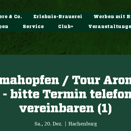
ere & Co.
Erlebnis-Brauerei
Werben mit B
pen
Service
Club+
Veranstaltung
omahopfen / Tour Aro
 - bitte Termin telefo
vereinbaren (1)
Sa., 20. Dez.
  |  
Hachenburg