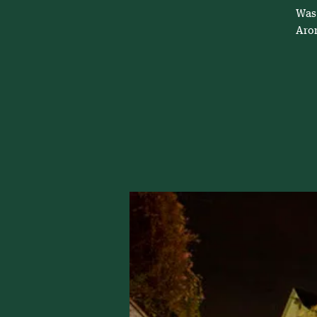
Was
Aro