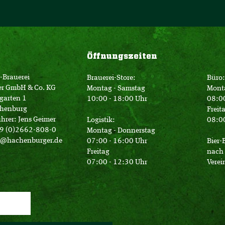
Öffnungszeiten
-Brauerei
Brauerei-Store:
Büro:
er GmbH & Co. KG
Montag - Samstag
Mont
garten 1
10:00 - 18:00 Uhr
08:00
henburg
Freit
hrer: Jens Geimer
Logistik:
08:00
49 (0)2662-808-0
Montag - Donnerstag
o@hachenburger.de
07:00 - 16:00 Uhr
Bier-
Freitag
nach 
07:00 - 12:30 Uhr
Verei