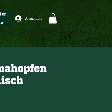
ier
Anmelden
en
mahopfen
nisch