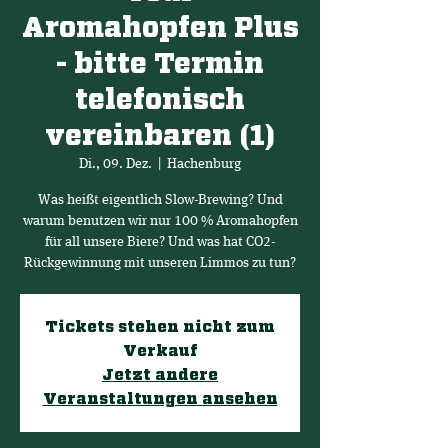
Aromahopfen Plus
- bitte Termin
telefonisch
vereinbaren (1)
Di., 09. Dez.
  |  
Hachenburg
Was heißt eigentlich Slow-Brewing? Und
warum benutzen wir nur 100 % Aromahopfen
für all unsere Biere? Und was hat CO2-
Rückgewinnung mit unseren Limmos zu tun?
Tickets stehen nicht zum
Verkauf
Jetzt andere
Veranstaltungen ansehen