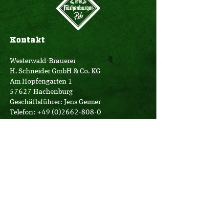
Kontakt
Westerwald-Brauerei
H. Schneider GmbH & Co. KG
Am Hopfengarten 1
57627 Hachenburg
Geschäftsführer: Jens Geimer
Telefon:
+49 (0)2662-808-0
E-Mail:
info@hachenburger.de
Öffnungszeiten
Brauerei-Store:
Montag - Samstag
10:00 - 18:00 Uhr
Logistik:
Montag - Donnerstag