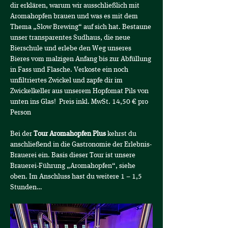
dir erklären, warum wir ausschließlich mit 
Aromahopfen brauen und was es mit dem 
Thema „Slow Brewing“ auf sich hat. Bestaune 
unser transparentes Sudhaus, die neue 
Bierschule und erlebe den Weg unseres 
Bieres vom malzigen Anfang bis zur Abfüllung 
in Fass und Flasche. Verkoste ein noch 
unfiltriertes Zwickel und zapfe dir im 
Zwickelkeller aus unserem Hopfomat Pils von 
unten ins Glas!  Preis inkl. MwSt. 14,50 € pro 
Person
Bei der 
Tour Aromahopfen Plus
 kehrst du 
anschließend in die Gastronomie der Erlebnis-
Brauerei ein. Basis dieser Tour ist unsere 
Brauerei-Führung „Aromahopfen“, siehe 
oben. Im Anschluss hast du weitere 1 – 1,5 
Stunden…