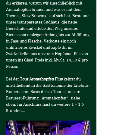
dir erklären, warum wir ausschließlich mit 
Aromahopfen brauen und was es mit dem 
Thema „Slow Brewing“ auf sich hat. Bestaune 
unser transparentes Sudhaus, die neue 
Bierschule und erlebe den Weg unseres 
Bieres vom malzigen Anfang bis zur Abfüllung 
in Fass und Flasche. Verkoste ein noch 
unfiltriertes Zwickel und zapfe dir im 
Zwickelkeller aus unserem Hopfomat Pils von 
unten ins Glas!  Preis inkl. MwSt. 14,50 € pro 
Person
Bei der 
Tour Aromahopfen Plus
 kehrst du 
anschließend in die Gastronomie der Erlebnis-
Brauerei ein. Basis dieser Tour ist unsere 
Brauerei-Führung „Aromahopfen“, siehe 
oben. Im Anschluss hast du weitere 1 – 1,5 
Stunden…