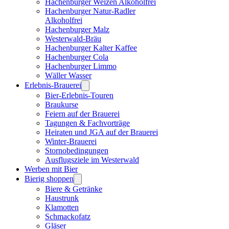
Hachenburger Weizen Alkoholfrei
Hachenburger Natur-Radler
Alkoholfrei
Hachenburger Malz
Westerwald-Bräu
Hachenburger Kalter Kaffee
Hachenburger Cola
Hachenburger Limmo
Wäller Wasser
Erlebnis-Brauerei
Bier-Erlebnis-Touren
Braukurse
Feiern auf der Brauerei
Tagungen & Fachvorträge
Heiraten und JGA auf der Brauerei
Winter-Brauerei
Stornobedingungen
Ausflugsziele im Westerwald
Werben mit Bier
Bierig shoppen
Biere & Getränke
Haustrunk
Klamotten
Schmackofatz
Gläser