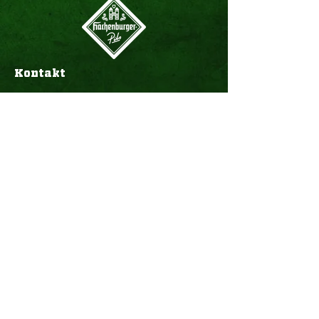
Kontakt
Westerwald-Brauerei
H. Schneider GmbH & Co. KG
Am Hopfengarten 1
57627 Hachenburg
Geschäftsführer: Jens Geimer
Telefon:
+49 (0)2662-808-0
E-Mail:
info@hachenburger.de
Öffnungszeiten
Brauerei-Store:
Montag - Samstag
10:00 - 18:00 Uhr
Logistik: