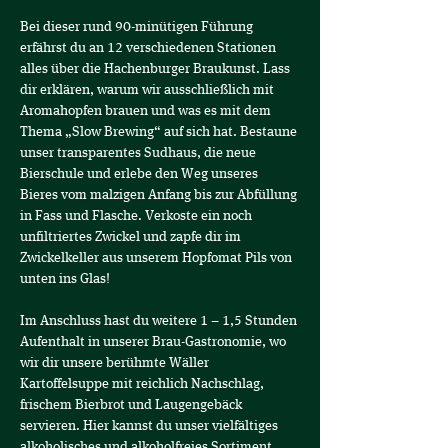
Bei dieser rund 90-minütigen Führung 
erfährst du an 12 verschiedenen Stationen 
alles über die Hachenburger Braukunst. Lass 
dir erklären, warum wir ausschließlich mit 
Aromahopfen brauen und was es mit dem 
Thema „Slow Brewing“ auf sich hat. Bestaune 
unser transparentes Sudhaus, die neue 
Bierschule und erlebe den Weg unseres 
Bieres vom malzigen Anfang bis zur Abfüllung 
in Fass und Flasche. Verkoste ein noch 
unfiltriertes Zwickel und zapfe dir im 
Zwickelkeller aus unserem Hopfomat Pils von 
unten ins Glas!
Im Anschluss hast du weitere 1 – 1,5 Stunden 
Aufenthalt in unserer Brau-Gastronomie, wo 
wir dir unsere berühmte Wäller 
Kartoffelsuppe mit reichlich Nachschlag, 
frischem Bierbrot und Laugengebäck 
servieren. Hier kannst du unser vielfältiges 
alkoholisches und alkoholfreies Sortiment 