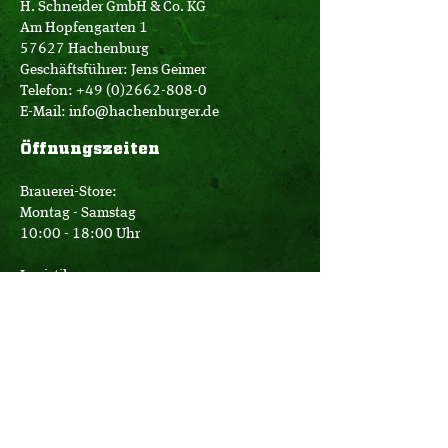
H. Schneider GmbH & Co. KG
Am Hopfengarten 1
57627 Hachenburg
Geschäftsführer: Jens Geimer
Telefon:
+49 (0)2662-808-0
E-Mail:
info@hachenburger.de
Öffnungszeiten
Brauerei-Store:
Montag - Samstag
10:00 - 18:00 Uhr
Logistik:
Montag - Donnerstag
07:00 - 16:00 Uhr
Freitag
07:00 - 12:30 Uhr