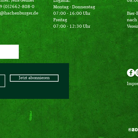
hrer: Jens Geimer
Logistik:
08:00
49 (0)2662-808-0
Montag - Donnerstag
o@hachenburger.de
07:00 - 16:00 Uhr
Bier-
Freitag
nach 
07:00 - 12:30 Uhr
Verei
Jetzt abonnieren
Impr
©20