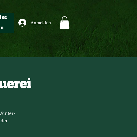
ier
Anmelden
en
uerei
Winter-
lder