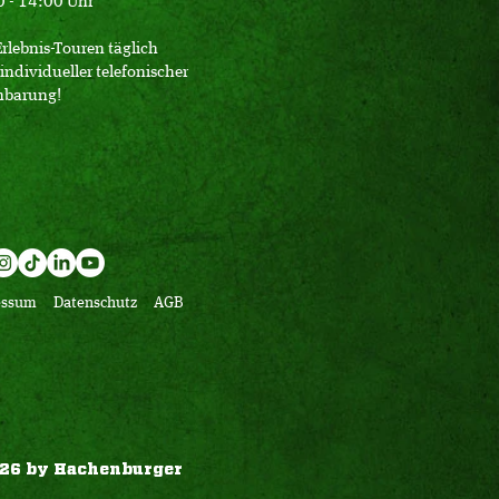
 - 14:00 Uhr
Erlebnis-Touren täglich
individueller telefonischer
nbarung!
essum
Datenschutz
AGB
26 by Hachenburger