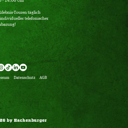
 - 14:00 Uhr
Erlebnis-Touren täglich
individueller telefonischer
nbarung!
essum
Datenschutz
AGB
26 by Hachenburger