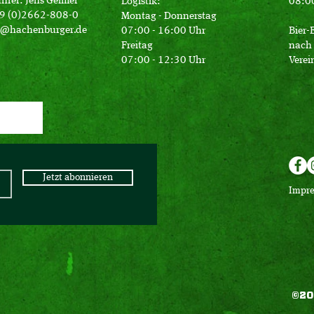
hrer: Jens Geimer
Logistik:
08:00
49 (0)2662-808-0
Montag - Donnerstag
o@hachenburger.de
07:00 - 16:00 Uhr
Bier-
Freitag
nach 
07:00 - 12:30 Uhr
Verei
Jetzt abonnieren
Impr
©20