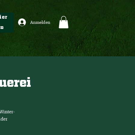
ier
Anmelden
en
uerei
Winter-
lder