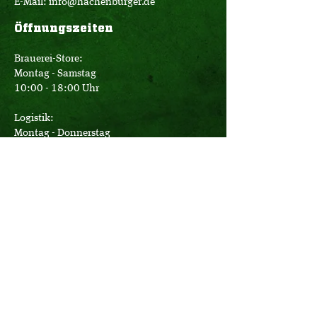
E-Mail:
info@hachenburger.de
Öffnungszeiten
Brauerei-Store:
Montag - Samstag
10:00 - 18:00 Uhr
Logistik:
Montag - Donnerstag
07:00 - 16:00 Uhr
Freitag
07:00 - 12:30 Uhr
Büro:
Montag - Donnerstag
08:00 - 17:15 Uhr
Freitag
08:00 - 14:00 Uhr