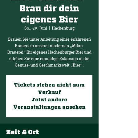
Brau dir dein
eigenes Bier
So., 29. Juni
  |  
Hachenburg
Brauen Sie unter Anleitung eines erfahrenen
Brauers in unserer modernen „Mikro-
Brauerei“ Ihr eigenes Hachenburger Bier und
erleben Sie eine einmalige Exkursion in die
Genuss- und Geschmackswelt „Bier“.
Tickets stehen nicht zum
Verkauf
Jetzt andere
Veranstaltungen ansehen
Zeit & Ort