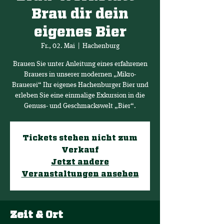
Brau dir dein
eigenes Bier
Fr., 02. Mai
  |  
Hachenburg
Brauen Sie unter Anleitung eines erfahrenen
Brauers in unserer modernen „Mikro-
Brauerei“ Ihr eigenes Hachenburger Bier und
erleben Sie eine einmalige Exkursion in die
Genuss- und Geschmackswelt „Bier“.
Tickets stehen nicht zum
Verkauf
Jetzt andere
Veranstaltungen ansehen
Zeit & Ort