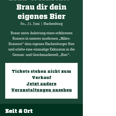
Brau dir dein
eigenes Bier
So., 21. Juni
  |  
Hachenburg
Braue unter Anleitung eines erfahrenen
Brauers in unserer modernen „Mikro-
Brauerei“ dein eigenes Hachenburger Bier
und erlebe eine einmalige Exkursion in die
Genuss- und Geschmackswelt „Bier“.
Tickets stehen nicht zum
Verkauf
Jetzt andere
Veranstaltungen ansehen
Zeit & Ort