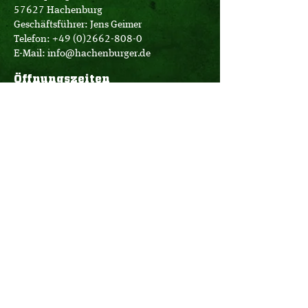
57627 Hachenburg
Geschäftsführer: Jens Geimer
Telefon:
+49 (0)2662-808-0
E-Mail:
info@hachenburger.de
Öffnungszeiten
Brauerei-Store:
Montag - Samstag
10:00 - 18:00 Uhr
Logistik:
Montag - Donnerstag
07:00 - 16:00 Uhr
Freitag
07:00 - 12:30 Uhr
Büro:
Montag - Donnerstag