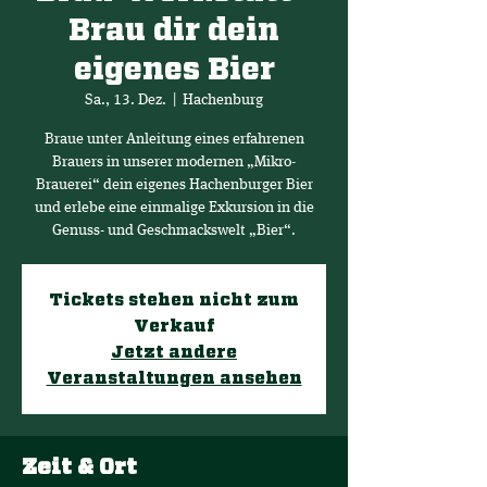
Brau dir dein
eigenes Bier
Sa., 13. Dez.
  |  
Hachenburg
Braue unter Anleitung eines erfahrenen
Brauers in unserer modernen „Mikro-
Brauerei“ dein eigenes Hachenburger Bier
und erlebe eine einmalige Exkursion in die
Genuss- und Geschmackswelt „Bier“.
Tickets stehen nicht zum
Verkauf
Jetzt andere
Veranstaltungen ansehen
Zeit & Ort