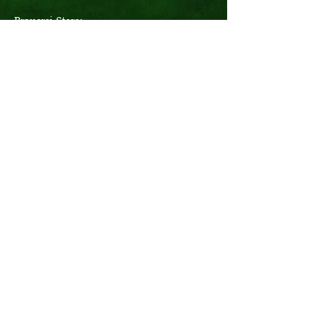
Brauerei-Store:
Montag - Samstag
10:00 - 18:00 Uhr
Logistik:
Montag - Donnerstag
07:00 - 16:00 Uhr
Freitag
07:00 - 12:30 Uhr
Büro:
Montag - Donnerstag
08:00 - 17:15 Uhr
Freitag
08:00 - 14:00 Uhr
Bier-Erlebnis-Touren täglich
nach individueller telefonischer