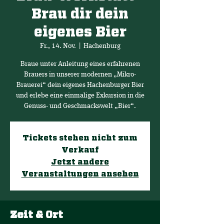
Brau dir dein
eigenes Bier
Fr., 14. Nov.
  |  
Hachenburg
Braue unter Anleitung eines erfahrenen
Brauers in unserer modernen „Mikro-
Brauerei“ dein eigenes Hachenburger Bier
und erlebe eine einmalige Exkursion in die
Genuss- und Geschmackswelt „Bier“.
Tickets stehen nicht zum
Verkauf
Jetzt andere
Veranstaltungen ansehen
Zeit & Ort