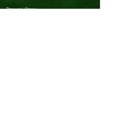
Brauerei-Store:
Montag - Samstag
10:00 - 18:00 Uhr
Logistik:
Montag - Donnerstag
07:00 - 16:00 Uhr
Freitag
07:00 - 12:30 Uhr
Büro:
Montag - Donnerstag
08:00 - 17:15 Uhr
Freitag
08:00 - 14:00 Uhr
Bier-Erlebnis-Touren täglich
nach individueller telefonischer