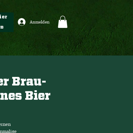
ier
Anmelden
en
r Brau-
enes Bier
ernen
inmalige