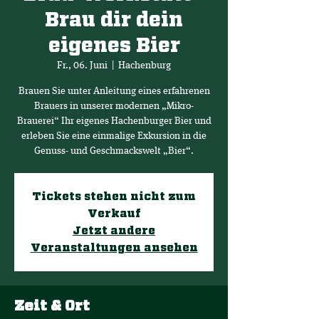
Brau dir dein
eigenes Bier
Fr., 06. Juni
  |  
Hachenburg
Brauen Sie unter Anleitung eines erfahrenen
Brauers in unserer modernen „Mikro-
Brauerei“ Ihr eigenes Hachenburger Bier und
erleben Sie eine einmalige Exkursion in die
Genuss- und Geschmackswelt „Bier“.
Tickets stehen nicht zum
Verkauf
Jetzt andere
Veranstaltungen ansehen
Zeit & Ort