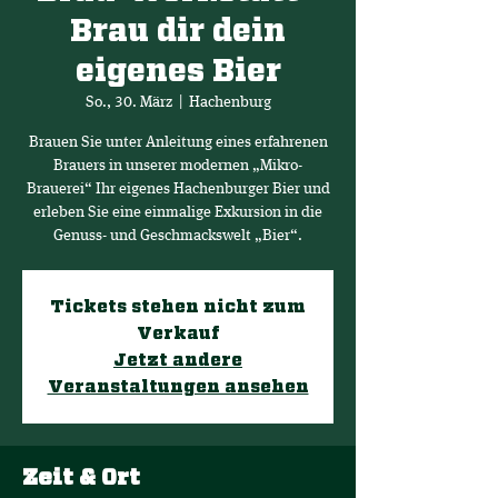
Brau dir dein
eigenes Bier
So., 30. März
  |  
Hachenburg
Brauen Sie unter Anleitung eines erfahrenen
Brauers in unserer modernen „Mikro-
Brauerei“ Ihr eigenes Hachenburger Bier und
erleben Sie eine einmalige Exkursion in die
Genuss- und Geschmackswelt „Bier“.
Tickets stehen nicht zum
Verkauf
Jetzt andere
Veranstaltungen ansehen
Zeit & Ort