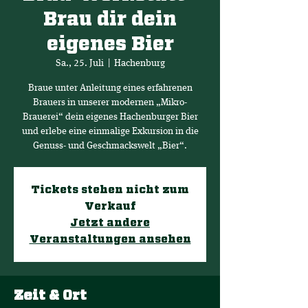
Brau dir dein
eigenes Bier
Sa., 25. Juli
  |  
Hachenburg
Braue unter Anleitung eines erfahrenen
Brauers in unserer modernen „Mikro-
Brauerei“ dein eigenes Hachenburger Bier
und erlebe eine einmalige Exkursion in die
Genuss- und Geschmackswelt „Bier“.
Tickets stehen nicht zum
Verkauf
Jetzt andere
Veranstaltungen ansehen
Zeit & Ort