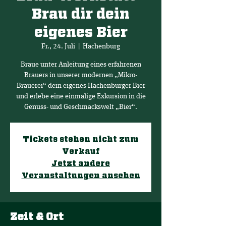
Brau dir dein
eigenes Bier
Fr., 24. Juli
  |  
Hachenburg
Braue unter Anleitung eines erfahrenen
Brauers in unserer modernen „Mikro-
Brauerei“ dein eigenes Hachenburger Bier
und erlebe eine einmalige Exkursion in die
Genuss- und Geschmackswelt „Bier“.
Tickets stehen nicht zum
Verkauf
Jetzt andere
Veranstaltungen ansehen
Zeit & Ort