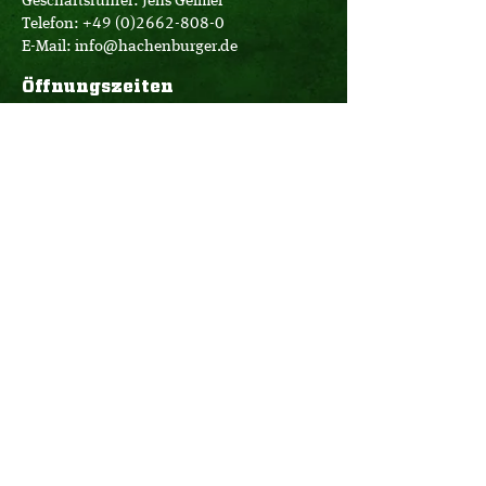
Geschäftsführer: Jens Geimer
Telefon:
+49 (0)2662-808-0
E-Mail:
info@hachenburger.de
Öffnungszeiten
Brauerei-Store:
Montag - Samstag
10:00 - 18:00 Uhr
Logistik:
Montag - Donnerstag
07:00 - 16:00 Uhr
Freitag
07:00 - 12:30 Uhr
Büro:
Montag - Donnerstag
08:00 - 17:15 Uhr