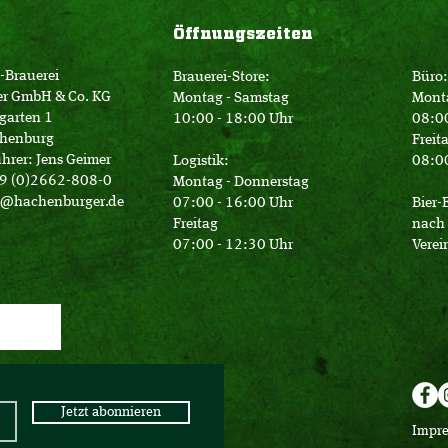
Öffnungszeiten
-Brauerei
Brauerei-Store:
Büro:
er GmbH & Co. KG
Montag - Samstag
Mont
garten 1
10:00 - 18:00 Uhr
08:00
henburg
Freit
hrer: Jens Geimer
Logistik:
08:00
49 (0)2662-808-0
Montag - Donnerstag
o@hachenburger.de
07:00 - 16:00 Uhr
Bier-
Freitag
nach 
07:00 - 12:30 Uhr
Verei
Jetzt abonnieren
Impr