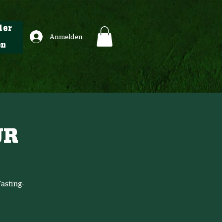
ier
Anmelden
en
UR
asting-