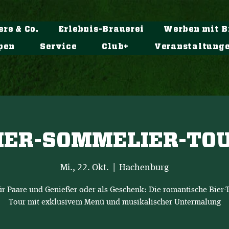
ere & Co.
Erlebnis-Brauerei
Werben mit B
pen
Service
Club+
Veranstaltung
IER-SOMMELIER-TO
Mi., 22. Okt.
  |  
Hachenburg
für Paare und Genießer oder als Geschenk: Die romantische Bier-T
Tour mit exklusivem Menü und musikalischer Untermalung