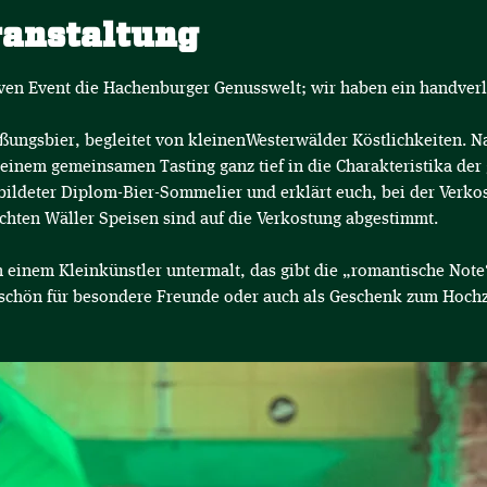
ranstaltung
ven Event die Hachenburger Genusswelt; wir haben ein handverl
ßungsbier, begleitet von kleinenWesterwälder Köstlichkeiten. N
i einem gemeinsamen Tasting ganz tief in die Charakteristika de
ebildeter Diplom-Bier-Sommelier und erklärt euch, bei der Verk
ichten Wäller Speisen sind auf die Verkostung abgestimmt.
 einem Kleinkünstler untermalt, das gibt die „romantische Note“
eschön für besondere Freunde oder auch als Geschenk zum Hochze