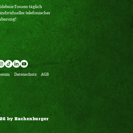
Erlebnis-Touren täglich
individueller telefonischer
nbarung!
essum
Datenschutz
AGB
26 by Hachenburger