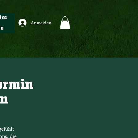
ier
Anmelden
en
Termin
en
gefühlt
ons, die