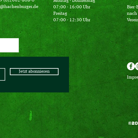
49 (0)2662-808-0
Montag - Donnerstag
o@hachenburger.de
07:00 - 16:00 Uhr
Bier-
Freitag
nach 
07:00 - 12:30 Uhr
Verei
Jetzt abonnieren
Impr
©20