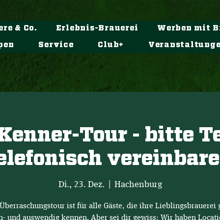
ere & Co.
Erlebnis-Brauerei
Werben mit B
pen
Service
Club+
Veranstaltung
Kenner-Tour - bitte 
elefonisch vereinbar
Di., 23. Dez.
  |  
Hachenburg
Überraschungstour ist für alle Gäste, die ihre Lieblingsbrauerei 
n- und auswendig kennen. Aber sei dir gewiss: Wir haben Locati