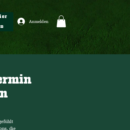
ier
Anmelden
en
Termin
en
gefühlt
ons, die