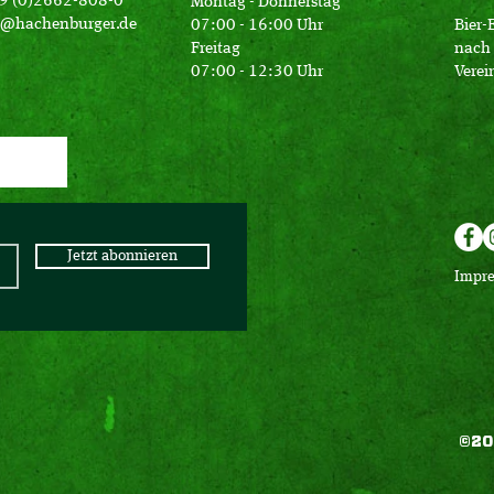
49 (0)2662-808-0
Montag - Donnerstag
o@hachenburger.de
07:00 - 16:00 Uhr
Bier-
Freitag
nach 
07:00 - 12:30 Uhr
Verei
Jetzt abonnieren
Impr
©20