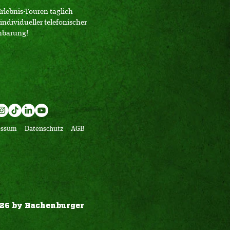
Erlebnis-Touren täglich
individueller telefonischer
nbarung!
essum
Datenschutz
AGB
26 by Hachenburger