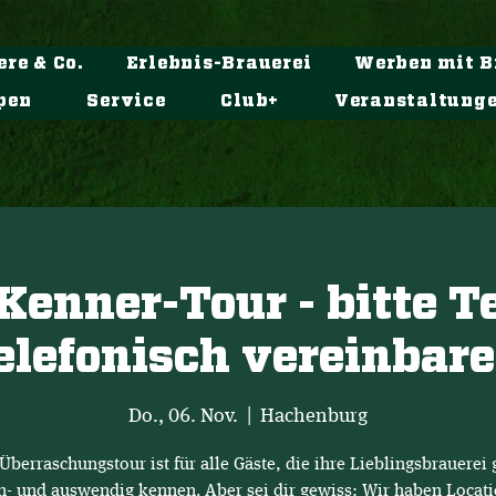
ere & Co.
Erlebnis-Brauerei
Werben mit B
pen
Service
Club+
Veranstaltung
Kenner-Tour - bitte 
elefonisch vereinbar
Do., 06. Nov.
  |  
Hachenburg
Überraschungstour ist für alle Gäste, die ihre Lieblingsbrauerei 
n- und auswendig kennen. Aber sei dir gewiss: Wir haben Locati