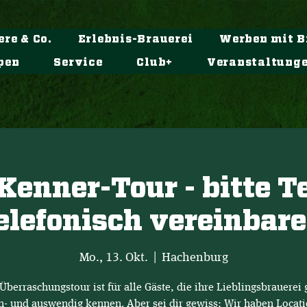
ere & Co.
Erlebnis-Brauerei
Werben mit B
pen
Service
Club+
Veranstaltung
Kenner-Tour - bitte 
elefonisch vereinbar
Mo., 13. Okt.
  |  
Hachenburg
Überraschungstour ist für alle Gäste, die ihre Lieblingsbrauerei 
n- und auswendig kennen. Aber sei dir gewiss: Wir haben Locati