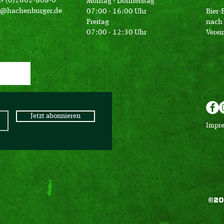
49 (0)2662-808-0
Montag - Donnerstag
o@hachenburger.de
07:00 - 16:00 Uhr
Bier-
Freitag
nach 
07:00 - 12:30 Uhr
Verei
Jetzt abonnieren
Impr
©20