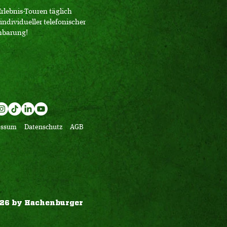
Erlebnis-Touren täglich
individueller telefonischer
nbarung!
essum
Datenschutz
AGB
26 by Hachenburger