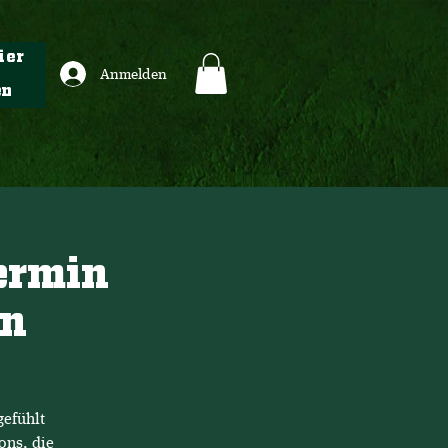
ier
Anmelden
en
Termin
en
gefühlt
ons, die