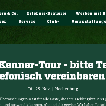
ere & Co.
Erlebnis-Brauerei
Werben mit B
pen
Service
Club+
Veranstaltung
Kenner-Tour - bitte 
lefonisch vereinbaren 
Di., 25. Nov.
  |  
Hachenburg
Überraschungstour ist für alle Gäste, die ihre Lieblingsbrauerei 
n- und auswendig kennen. Aber sei dir gewiss: Wir haben Locati