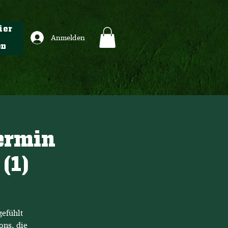
ier
Anmelden
en
Termin
(1)
gefühlt
ons, die