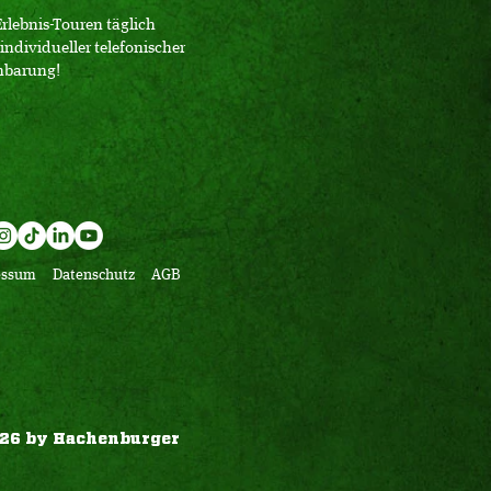
Erlebnis-Touren täglich
individueller telefonischer
nbarung!
essum
Datenschutz
AGB
26 by Hachenburger