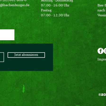
49 (0)2662-808-0
Montag - Donnerstag
o@hachenburger.de
07:00 - 16:00 Uhr
Bier-
Freitag
nach 
07:00 - 12:30 Uhr
Verei
Jetzt abonnieren
Impr
©20