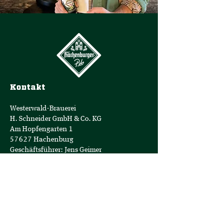
Kontakt
Westerwald-Brauerei
H. Schneider GmbH & Co. KG
Am Hopfengarten 1
57627 Hachenburg
Geschäftsführer: Jens Geimer
Telefon:
+49 (0)2662-808-0
E-Mail:
info@hachenburger.de
Öffnungszeiten
Brauerei-Store:
Montag - Samstag