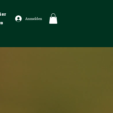
ier
Anmelden
en