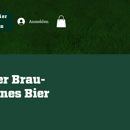
ier
Anmelden
en
r Brau-
enes Bier