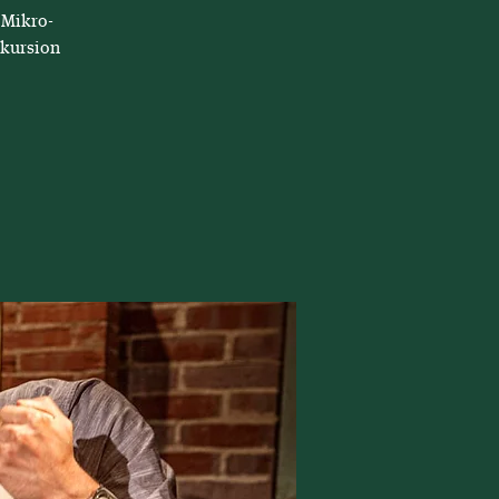
„Mikro-
xkursion