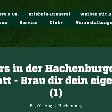
ere & Co.
Erlebnis-Brauerei
Werben mit B
pen
Service
Club+
Veranstaltung
rs in der Hachenburge
t - Brau dir dein eig
(1)
Fr., 01. Aug.
  |  
Hachenburg